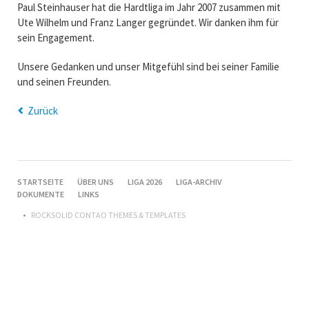
Paul Steinhauser hat die Hardtliga im Jahr 2007 zusammen mit
Ute Wilhelm und Franz Langer gegründet. Wir danken ihm für
sein Engagement.
Unsere Gedanken und unser Mitgefühl sind bei seiner Familie
und seinen Freunden.
Zurück
NAVIGATION
STARTSEITE
ÜBER UNS
LIGA 2026
LIGA-ARCHIV
ÜBERSPRINGEN
DOKUMENTE
LINKS
ROCKSOLID CONTAO THEMES & TEMPLATES